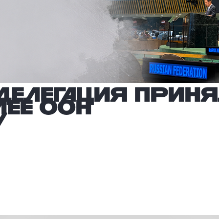
делегация приня
лее ООН
у