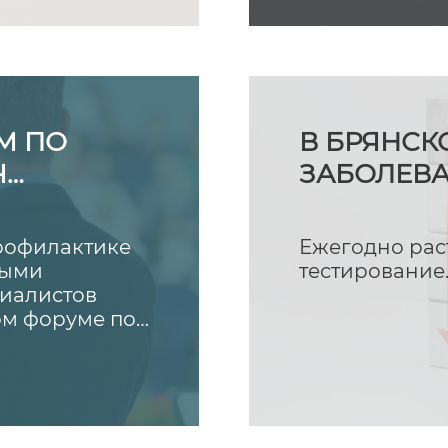
ющихся её
М ПО
В БРЯНСК
Ч
ЗАБОЛЕВА
ТА
2025 ГОДА
профилактике
Ежегодно рас
ными
тестирование
иалистов
ом форуме по
, который