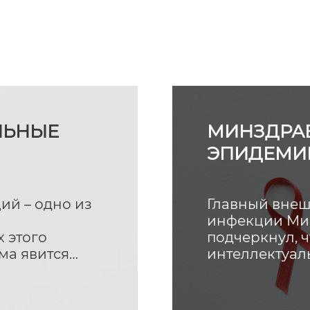
ЛЬНЫЕ
МИНЗДРАВ
ЭПИДЕМИИ
СОКРАЩЕ
й – одно из
Главный внеш
инфекции Мин
 этого
подчеркнул, ч
ма явится
интеллектуал
и землян. Тем
области
еятельности
собственно на