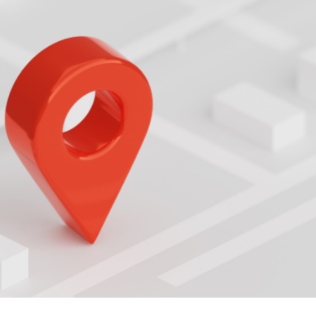
КА
Узнайте,
Подробн