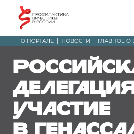
О ПОРТАЛЕ
НОВОСТИ
ГЛАВНОЕ О 
Российск
делегаци
участие
в ГенАсс