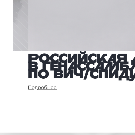
Российская 
в ГенАссамб
по ВИЧ/СПИД
Подробнее