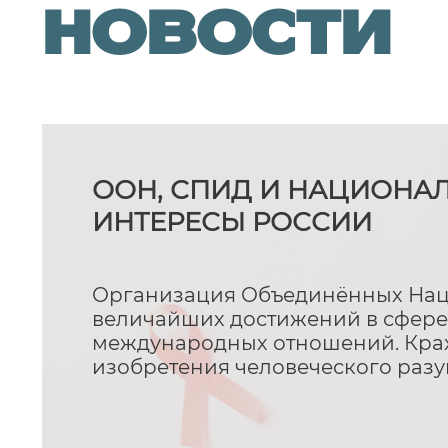
новости
ООН, СПИД И НАЦИОНА
ИНТЕРЕСЫ РОССИИ
Организация Объединённых Наци
величайших достижений в сфере
международных отношений. Крах
изобретения человеческого разу
фактом регресса в общей истори
не менее кризисные явления в д
ООН очевидны. И вина лежит не 