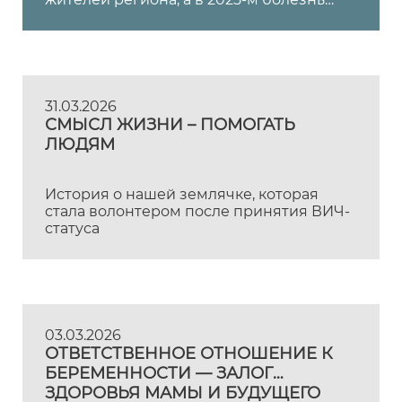
унесла жизни 145 человек. Как отмечают
специалисты, все еще бывают случаи,
когда люди отказываются от приема
лекарств. За этим стоят не только страх,
отрицание, недоверие к врачам, но и так
называемая самостигматизация*. В
31.03.2026
итоге человек начинает верить, что он
СМЫСЛ ЖИЗНИ – ПОМОГАТЬ
не такой или проблема его не касается.
ЛЮДЯМ
История о нашей землячке, которая
стала волонтером после принятия ВИЧ-
статуса
03.03.2026
ОТВЕТСТВЕННОЕ ОТНОШЕНИЕ К
БЕРЕМЕННОСТИ — ЗАЛОГ
ЗДОРОВЬЯ МАМЫ И БУДУЩЕГО