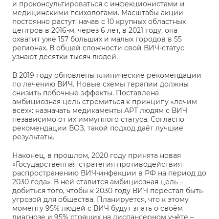
и проконсультироваться с инфекционистами и
медицинскими психологами. Масштабы акции
постоянно растут: начав с 10 крупных областных
центров в 2016-м, через 6 лет, в 2021 году, она
охватит уже 157 больших и малых городов в 55
регионах. В общей сложности свой ВИЧ-статус
узнают десятки тысяч людей.
В 2019 году обновлены клинические рекомендации
по лечению ВИЧ. Новые схемы терапии должны
снизить побочные эффекты. Поставлена
амбициозная цель стремиться к принципу «лечим
всех»: назначать медикаменты АРТ людям с ВИЧ
независимо от их иммунного статуса. Согласно
рекомендации ВОЗ, такой подход даёт лучшие
результаты.
Наконец, в прошлом, 2020 году принята новая
«Государственная стратегия противодействия
распространению ВИЧ-инфекции в РФ на период до
2030 года». В ней ставится амбициозная цель –
добиться того, чтобы к 2030 году ВИЧ перестал быть
угрозой для общества. Планируется, что к этому
моменту 95% людей с ВИЧ будут знать о своём
диагнозе и 95% стоящих на диспансерном учёте –