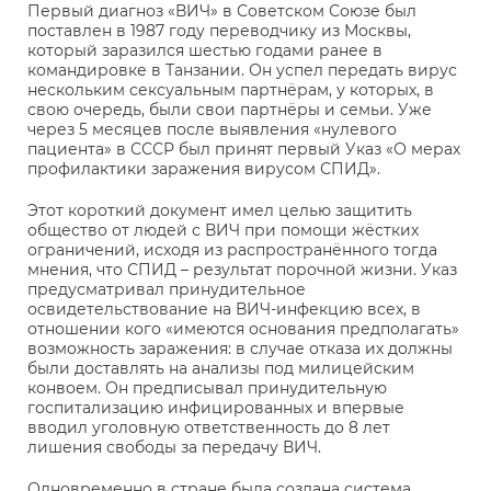
Первый диагноз «ВИЧ» в Советском Союзе был
поставлен в 1987 году переводчику из Москвы,
который заразился шестью годами ранее в
командировке в Танзании. Он успел передать вирус
нескольким сексуальным партнёрам, у которых, в
свою очередь, были свои партнёры и семьи. Уже
через 5 месяцев после выявления «нулевого
пациента» в СССР был принят первый Указ «О мерах
профилактики заражения вирусом СПИД».
Этот короткий документ имел целью защитить
общество от людей с ВИЧ при помощи жёстких
ограничений, исходя из распространённого тогда
мнения, что СПИД – результат порочной жизни. Указ
предусматривал принудительное
освидетельствование на ВИЧ-инфекцию всех, в
отношении кого «имеются основания предполагать»
возможность заражения: в случае отказа их должны
были доставлять на анализы под милицейским
конвоем. Он предписывал принудительную
госпитализацию инфицированных и впервые
вводил уголовную ответственность до 8 лет
лишения свободы за передачу ВИЧ.
Одновременно в стране была создана система