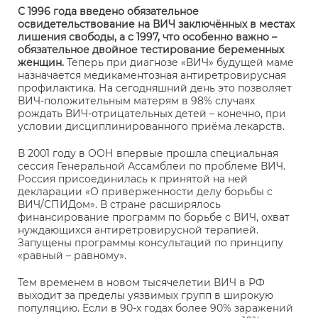
С 1996 года введено обязательное
освидетельствование на ВИЧ заключённых в местах
лишения свободы, а с 1997, что особенно важно –
обязательное двойное тестирование беременных
женщин.
Теперь при диагнозе «ВИЧ» будущей маме
назначается медикаментозная антиретровирусная
профилактика. На сегодняшний день это позволяет
ВИЧ-положительным матерям в 98% случаях
рождать ВИЧ-отрицательных детей – конечно, при
условии дисциплинированного приёма лекарств.
В 2001 году в ООН впервые прошла специальная
сессия Генеральной Ассамблеи по проблеме ВИЧ.
Россия присоединилась к принятой на ней
декларации «О приверженности делу борьбы с
ВИЧ/СПИДом». В стране расширялось
финансирование программ по борьбе с ВИЧ, охват
нуждающихся антиретровирусной терапией.
Запущены программы консультаций по принципу
«равный – равному».
Тем временем в новом тысячелетии ВИЧ в РФ
выходит за пределы уязвимых групп в широкую
популяцию. Если в 90-х годах более 90% заражений