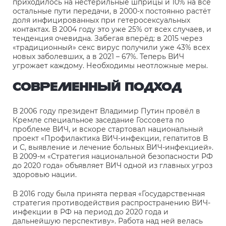
приходилось на нестерильные шприцы и 10% на все
остальные пути передачи, в 2000-х постоянно растёт
доля инфицированных при гетеросексуальных
контактах. В 2004 году это уже 25% от всех случаев, и
тенденция очевидна. Забегая вперёд: в 2015 через
«традиционный» секс вирус получили уже 43% всех
новых заболевших, а в 2021 – 67%. Теперь ВИЧ
угрожает каждому. Необходимы неотложные меры.
СОВРЕМЕННЫЙ ПОДХОД
В 2006 году президент Владимир Путин провёл в
Кремле специальное заседание Госсовета по
проблеме ВИЧ, и вскоре стартовал национальный
проект «Профилактика ВИЧ-инфекции, гепатитов В
и С, выявление и лечение больных ВИЧ-инфекцией».
В 2009-м «Стратегия национальной безопасности РФ
до 2020 года» объявляет ВИЧ одной из главных угроз
здоровью нации.
В 2016 году была принята первая «Государственная
стратегия противодействия распространению ВИЧ-
инфекции в РФ на период до 2020 года и
дальнейшую перспективу». Работа над ней велась