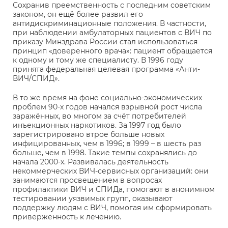
Сохранив преемственность с последним советским
законом, он ещё более развил его
антидискриминационные положения. В частности,
при наблюдении амбулаторных пациентов с ВИЧ по
приказу Минздрава России стал использоваться
принцип «доверенного врача»: пациент обращается
к одному и тому же специалисту. В 1996 году
принята федеральная целевая программа «Анти-
ВИЧ/СПИД».
В то же время на фоне социально-экономических
проблем 90-х годов начался взрывной рост числа
заражённых, во многом за счёт потребителей
инъекционных наркотиков. За 1997 год было
зарегистрировано втрое больше новых
инфицированных, чем в 1996; в 1999 – в шесть раз
больше, чем в 1998. Такие темпы сохранялись до
начала 2000-х. Развивалась деятельность
некоммерческих ВИЧ-сервисных организаций: они
занимаются просвещением в вопросах
профилактики ВИЧ и СПИДа, помогают в анонимном
тестировании уязвимых групп, оказывают
поддержку людям с ВИЧ, помогая им сформировать
приверженность к лечению.