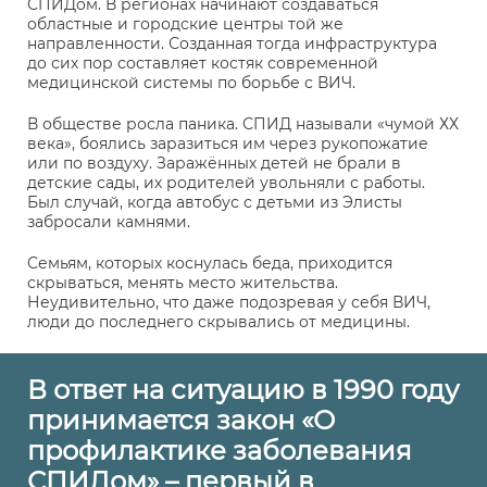
СПИДом. В регионах начинают создаваться
областные и городские центры той же
направленности. Созданная тогда инфраструктура
до сих пор составляет костяк современной
медицинской системы по борьбе с ВИЧ.
В обществе росла паника. СПИД называли «чумой ХХ
века», боялись заразиться им через рукопожатие
или по воздуху. Заражённых детей не брали в
детские сады, их родителей увольняли с работы.
Был случай, когда автобус с детьми из Элисты
забросали камнями.
Семьям, которых коснулась беда, приходится
скрываться, менять место жительства.
Неудивительно, что даже подозревая у себя ВИЧ,
люди до последнего скрывались от медицины.
В ответ на ситуацию в 1990 году
принимается закон «О
профилактике заболевания
СПИДом» – первый в