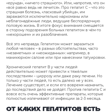
«ерунда», «ничего страшного». Или, напротив, что он
«всё равно ведь не лечится». Про гепатит С – что это
страшная болезнь, «ласковый убийца», им
заражаются исключительно наркоманы или
неблагонадёжные люди, ведущие беспорядочную
половую жизнь. В итоге фокус внимания смещается
в сторону подозрения больных гепатитом в чём-то
«нехорошем» и их разоблачения.
Всё это неправда. Гепатитом может заразиться
любой человек – в разных обстоятельствах, часто
«незаметных» и «неожиданных»: например, в
маникюрном салоне или при нанесении татуировки.
Хронический гепатит В у части людей
действительно может привести к тяжёлым
последствиям – циррозу или даже раку печени. Но
только у части людей, то есть далеко не у всех.
Лечение существует, и если его вовремя назначить,
до последствий дело не дойдёт. Против гепатита С и
вовсе есть очень эффективные препараты, которые
полностью излечивают от инфекции за 2-3 месяца.
ОТ КАКИХ ГЕПАТИТОВ ЕСТЬ