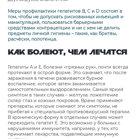
Меры профилактики гепатитов В, С и
D
состоят в
том, чтобы не допускать рискованных инъекций и
манипуляций, пользоваться барьерными
средствами контрацепции и ни с кем не делить
предметы личной гигиены – такие, как бритвы,
расчёски, полотенца.
КАК БОЛЕЮТ, ЧЕМ ЛЕЧАТСЯ
Гепатиты А и Е, болезни «грязных рук», почти всегда
протекают в острой форме. Это означает, что после
заражения в печени развивается бурное
воспаление, которое затем заканчивается
самостоятельным выздоровлением. Самый яркий
симптом в таких случаях – желтуха: пожелтение
склер глаз и кожных покровов. Врачи применяют
препараты, которые снимают эти симптомы, не
прибегая к специальной противовирусной терапии.
В хроническую форму в отдельных случаях может
переходить гепатит Е. Это возможно у больных с
нарушениями иммунитета, например, у тех, кто
принимает лекарства, подавляющие иммунную