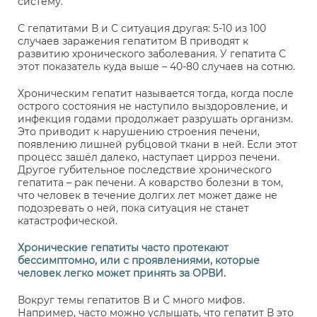
систему.
С гепатитами В и С ситуация другая: 5-10 из 100
случаев заражения гепатитом В приводят к
развитию хронического заболевания. У гепатита С
этот показатель куда выше – 40-80 случаев на сотню.
Хроническим гепатит называется тогда, когда после
острого состояния не наступило выздоровление, и
инфекция годами продолжает разрушать организм.
Это приводит к нарушению строения печени,
появлению лишней рубцовой ткани в ней. Если этот
процесс зашёл далеко, наступает цирроз печени.
Другое губительное последствие хронического
гепатита – рак печени. А коварство болезни в том,
что человек в течение долгих лет может даже не
подозревать о ней, пока ситуация не станет
катастрофической.
Хронические гепатиты часто протекают
бессимптомно, или с проявлениями, которые
человек легко может принять за ОРВИ.
Вокруг темы гепатитов В и С много мифов.
Например, часто можно услышать, что гепатит В это