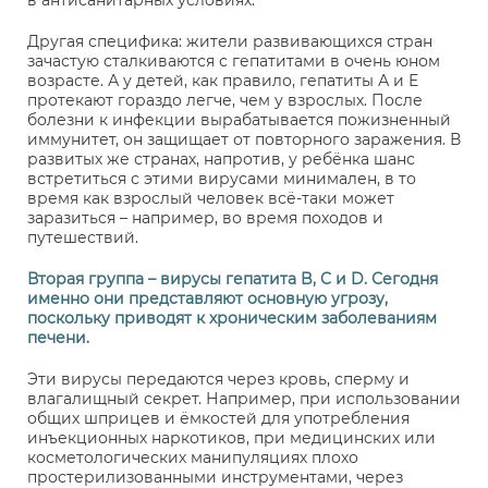
в антисанитарных условиях.
Другая специфика: жители развивающихся стран
зачастую сталкиваются с гепатитами в очень юном
возрасте. А у детей, как правило, гепатиты А и Е
протекают гораздо легче, чем у взрослых. После
болезни к инфекции вырабатывается пожизненный
иммунитет, он защищает от повторного заражения. В
развитых же странах, напротив, у ребёнка шанс
встретиться с этими вирусами минимален, в то
время как взрослый человек всё-таки может
заразиться – например, во время походов и
путешествий.
Вторая группа – вирусы гепатита
B
,
C
и
D
. Сегодня
именно они представляют основную угрозу,
поскольку приводят к хроническим заболеваниям
печени.
Эти вирусы передаются через кровь, сперму и
влагалищный секрет. Например, при использовании
общих шприцев и ёмкостей для употребления
инъекционных наркотиков, при медицинских или
косметологических манипуляциях плохо
простерилизованными инструментами, через