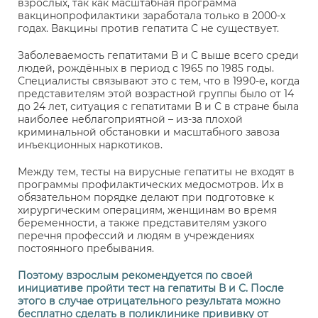
взрослых, так как масштабная программа
вакцинопрофилактики заработала только в 2000-х
годах. Вакцины против гепатита С не существует.
Заболеваемость гепатитами В и С выше всего среди
людей, рождённых в период с 1965 по 1985 годы.
Специалисты связывают это с тем, что в 1990-е, когда
представителям этой возрастной группы было от 14
до 24 лет, ситуация с гепатитами В и С в стране была
наиболее неблагоприятной – из-за плохой
криминальной обстановки и масштабного завоза
инъекционных наркотиков.
Между тем, тесты на вирусные гепатиты не входят в
программы профилактических медосмотров. Их в
обязательном порядке делают при подготовке к
хирургическим операциям, женщинам во время
беременности, а также представителям узкого
перечня профессий и людям в учреждениях
постоянного пребывания.
Поэтому взрослым рекомендуется по своей
инициативе пройти тест на гепатиты В и С. После
этого в случае отрицательного результата можно
бесплатно сделать в поликлинике прививку от