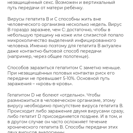
незащищённый секс. Возможен и вертикальный
путь передачи от матери ребёнку.
Вирусы гепатита В и С способны жить вне
человеческого организма несколько недель. Вирус
В гораздо заразнее, чем С: достаточно, чтобы в
небольшую трещину на коже или слизистой попало
микроколичество выделений инфицированного
человека. Именно поэтому для гепатита В актуален
даже контактно-бытовой способ передачи
(например, через общее полотенце).
Способов заразиться гепатитом С заметно меньше.
При незащищённых половых контактах риск его
передачи не превышает 5-10%. Основной путь
заражения – «кровь-в-кровь».
Гепатитом D не болеют «отдельно». Чтобы
размножиться в человеческом организме, этому
вирусу необходимо присутствие вируса гепатита В.
Происходит либо заражение двумя вирусами сразу,
либо гепатит D присоединяется позднее. И в том, и
в другом случае он часто осложняет течение
хронического гепатита B. Способы передачи этих
двух вирусов аналогичны.